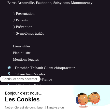
Barre, Arnouville, Eaubonne, Soisy-sous-Montmorency
Présentation
Patients
Prévention
Symptômes traités
Liens utiles
Plan du site
Mentions légales
Dorothée Thibault Gilant chiropracteur
14 rue Jean Nicolas
95560
Baillet-en-France
Afficher le téléphone
Les
Lundi
,
Mardi
,
Jeudi
et
Vendredi
de
9h
à
13h
et de
14h30
à
19h
Le
Samedi
de
8h30
à
13h