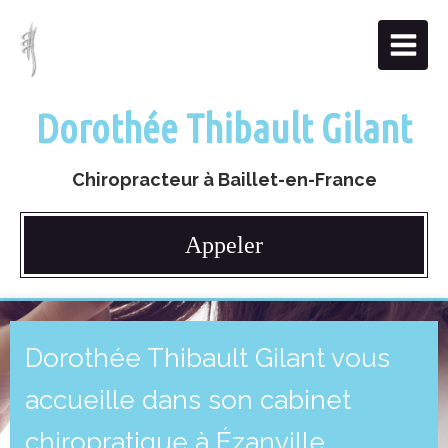
Dorothée Thibault Gilant
Chiropracteur à Baillet-en-France
Appeler
Dorothée Thibault Gilant vous
accueille dans son cabinet
chiropratique à Ézanville