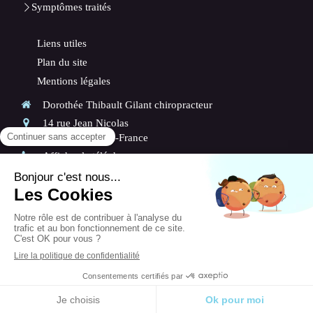
Symptômes traités
Liens utiles
Plan du site
Mentions légales
Dorothée Thibault Gilant chiropracteur
14 rue Jean Nicolas
95560
Baillet-en-France
Afficher le téléphone
Les
Lundi
,
Mardi
,
Jeudi
et
Vendredi
de
9h
à
13h
et de
14h30
à
19h
Le
Samedi
de
8h30
à
13h
Prendre rendez-vous
Création et référencement du site par Simplébo