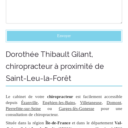
Envoyer
Dorothée Thibault Gilant,
chiropracteur à proximité de
Saint-Leu-la-Forêt
Le cabinet de votre
chiropracteur
est facilement accessible
depuis
Ézanville
,
Enghien-les-Bains
,
Villetaneuse
,
Domont
,
Pierrefitte-sur-Seine
ou
Garges-lès-Gonesse
pour une
consultation de chiropracteur.
Située dans la région
Île-de-France
et dans le département
Val-